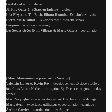
Gaël Ascal
– Contrebasse |
Jérôme Ogier & Sébastien Eglème
– violon |
Lila Fleytoux, Tia Bush, Bibata Roamba, Eva Jackie
– voix |
Pierre-Marie Blind
– Développement interactif sonore |
Bergame Periaux
– mastering |
Les Sœurs Grées (Nini Villegas & Marie Gatet)
– coordination |
Suricog
|
Marc Massonneau
– président de Suricog |
Valentin Hayot et Kevin Rey
– développement EyeDee Studio et
interfaces Adrien Herbet – conception EyeDee et configuration des
scènes |
Marc Swynghedauw
– développement EyeDee et suivi de regard |
Marie Avril
– expérience utilisateur et coordination technique |
Arthur Carrier
– coordination inter-équipe |