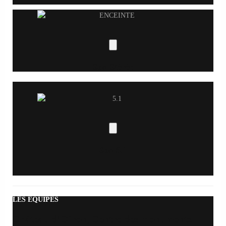
Son Stéréo
Son 5.1
LES ÉQUIPES
Château d’Oiron, Centre des monuments