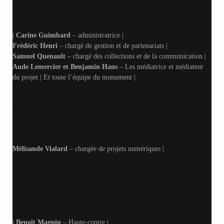
nationaux
|
Carine Guimbard
– administratrice |
Frédéric Henri
– chargé de gestion et de partenariats |
Samuel Quenault
– chargé des collections et de la communication |
Aude Lemercier et Benjamin Hans
– Les médiatrice et médiateur
du projet | Et toute l’équipe du monument |
Mission stratégie, prospective et numérique
du Centre des monuments nationaux
Mélisande Vialard
– chargée de projets numériques |
Les Sœurs Grées & l’équipe associée
|
Benoît Magnin
– Haute-contre |